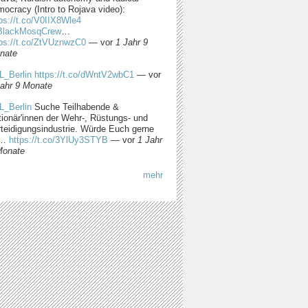
ocracy (Intro to Rojava video):
ps://t.co/V0IIX8Wle4
lackMosqCrew
…
tps://t.co/ZtVUznwzC0
—
vor
1 Jahr 9
nate
L_Berlin
https://t.co/dWntV2wbC1
—
vor
Jahr 9 Monate
L_Berlin
Suche Teilhabende &
tionär'innen der Wehr-, Rüstungs- und
rteidigungsindustrie. Würde Euch gerne
m…
https://t.co/3YlUy3STYB
—
vor
1 Jahr
Monate
mehr