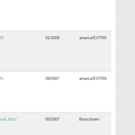
#2
01/2008
arranca!EXTRA
#1
09/2007
arranca!EXTRA
und Jetzt"
05/2007
Broschüren