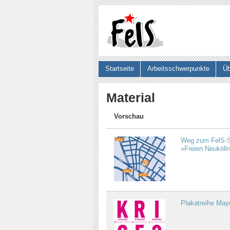
Startseite
Arbeitsschwerpunkte
Üb
Suchformular
Material
Vorschau
Weg zum FelS-S
»Freien Neuköll
Plakatreihe May