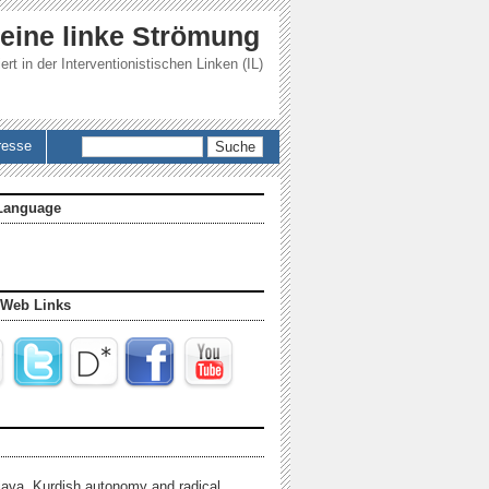
 eine linke Strömung
ert in der
Interventionistischen Linken (IL)
Suche
resse
Language
 Web Links
java, Kurdish autonomy and radical