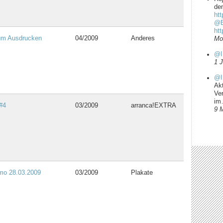
dem
htt
@B
ht
um Ausdrucken
04/2009
Anderes
Mo
@I
1 
@I
Ak
Ve
i
#4
03/2009
arranca!EXTRA
9 
mo 28.03.2009
03/2009
Plakate