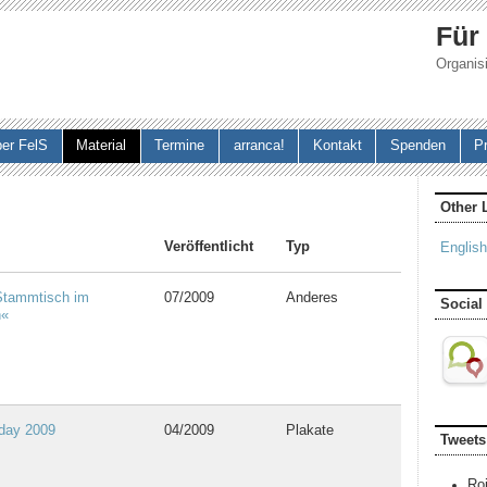
Jump to navigation
Für
Organisi
er FelS
Material
Termine
arranca!
Kontakt
Spenden
P
Other 
Veröffentlicht
Typ
English
tammtisch im
07/2009
Anderes
Social
n«
day 2009
04/2009
Plakate
Tweets
Ro