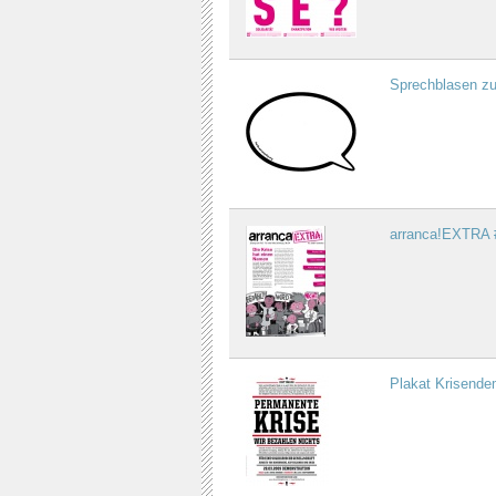
Sprechblasen z
arranca!EXTRA 
Plakat Krisende