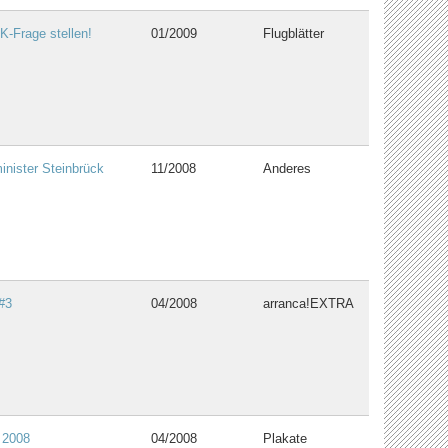
 K-Frage stellen!
01/2009
Flugblätter
inister Steinbrück
11/2008
Anderes
#3
04/2008
arranca!EXTRA
 2008
04/2008
Plakate