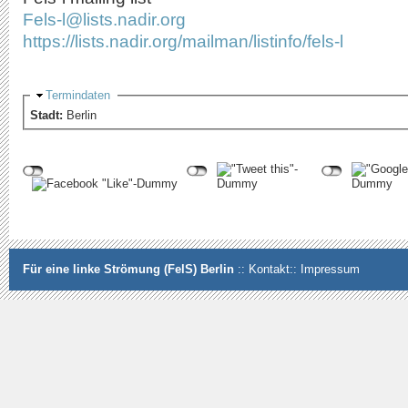
Fels-l@lists.nadir.org
https://lists.nadir.org/mailman/listinfo/fels-l
Ausblenden
Termindaten
Stadt:
Berlin
Für eine linke Strömung (FelS) Berlin
::
Kontakt
::
Impressum