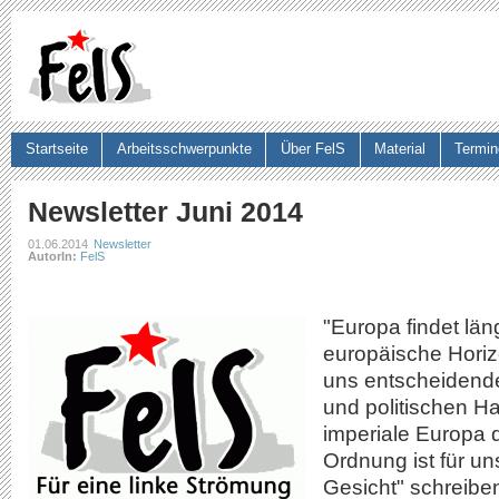
Ju
Startseite
Arbeitsschwerpunkte
Über FelS
Material
Termin
Suchformular
Newsletter Juni 2014
01.06.2014
Newsletter
AutorIn:
FelS
"Europa findet läng
europäische Horiz
uns entscheidende
und politischen 
imperiale Europa 
Ordnung ist für un
Gesicht" schreibe