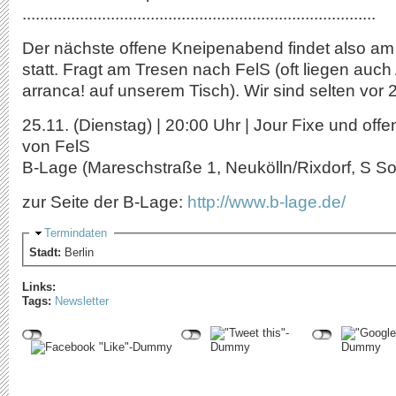
................................................................................
Der nächste offene Kneipenabend findet also am
statt. Fragt am Tresen nach FelS (oft liegen auc
arranca! auf unserem Tisch). Wir sind selten vor 2
25.11. (Dienstag) | 20:00 Uhr | Jour Fixe und of
von FelS
B-Lage (Mareschstraße 1, Neukölln/Rixdorf, S S
zur Seite der B-Lage:
http://www.b-lage.de/
Ausblenden
Termindaten
Stadt:
Berlin
Links:
Tags:
Newsletter