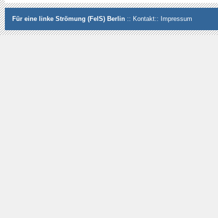
Für eine linke Strömung (FelS) Berlin
::
Kontakt
::
Impressum