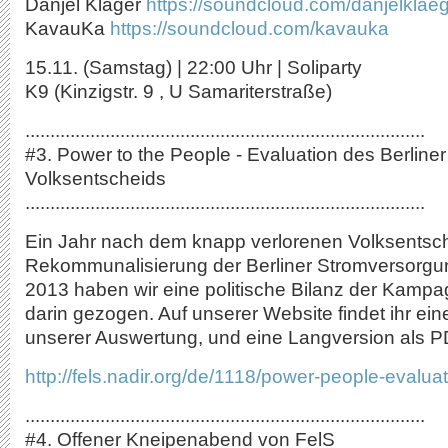
Danjel Kläger
https://soundcloud.com/danjelklae
KavauKa
https://soundcloud.com/kavauka
15.11. (Samstag) | 22:00 Uhr | Soliparty
K9 (Kinzigstr. 9 , U Samariterstraße)
................................................................................
#3. Power to the People - Evaluation des Berliner
Volksentscheids
................................................................................
Ein Jahr nach dem knapp verlorenen Volksentsch
Rekommunalisierung der Berliner Stromversorg
2013 haben wir eine politische Bilanz der Kampa
darin gezogen. Auf unserer Website findet ihr ei
unserer Auswertung, und eine Langversion als
http://fels.nadir.org/de/1118/power-people-evalua
................................................................................
#4. Offener Kneipenabend von FelS