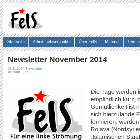
Ju
Startseite
Arbeitsschwerpunkte
Über FelS
Material
Termin
Suchformular
Newsletter November 2014
01.11.2014
Newsletter
AutorIn:
FelS
Die Tage werden 
empfindlich kurz, 
Gemütlichkeit ist 
sich hierzulande 
formieren, werden
Rojava (Nordsyrie
„Islamischen Staat“