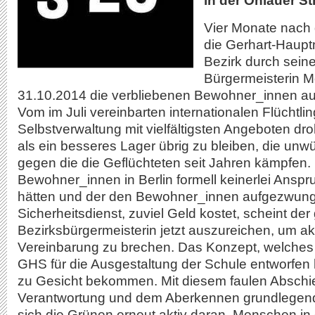
in der Ohlauer St
Vier Monate nach
die Gerhart-Haupt
Bezirk durch sein
Bürgermeisterin 
31.10.2014 die verbliebenen Bewohner_innen auf
Vom im Juli vereinbarten internationalen Flüchtli
Selbstverwaltung mit vielfältigsten Angeboten dro
als ein besseres Lager übrig zu bleiben, die unw
gegen die die Geflüchteten seit Jahren kämpfen. 
Bewohner_innen in Berlin formell keinerlei An
spr
hätten und der den Bewohner_innen aufgezwun
Sicherheitsdienst, zuviel Geld kostet, scheint der
Bezirksbürgermeisterin jetzt auszureichen, um ak
Vereinbarung zu brechen. Das Konzept, welches d
GHS für die Ausgestaltung der Schule entworfen 
zu Gesicht bekommen. Mit diesem faulen Abschi
Verantwortung und dem Aberkennen grundlegend
sich die Grünen erneut aktiv daran, Menschen in