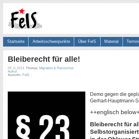
Ju
Startseite
Arbeitsschwerpunkte
Über FelS
Material
Termin
Suchformular
Bleiberecht für alle!
05.11.2014
Thema:
Migration & Rassismus
Aufruf
AutorIn:
FelS
Demo gegen die gepl
Gerhart-Hauptmann-S
++englisch below
Bleiberecht für al
Selbstorganisier