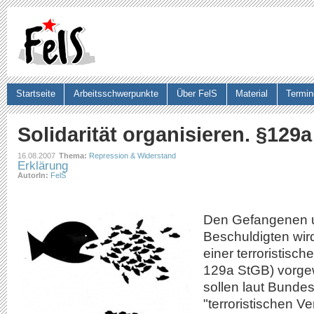
Ju
Startseite
Arbeitsschwerpunkte
Über FelS
Material
Termin
Suchformular
Solidarität organisieren. §129
16.08.2007
Thema:
Repression & Widerstand
Erklärung
AutorIn:
FelS
Den Gefangenen u
Beschuldigten wird
einer terroristisch
129a StGB) vorgew
sollen laut Bundes
"terroristischen Ve