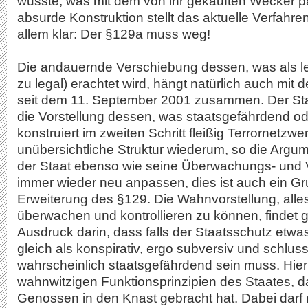
wusste, was mit dem von ihr gekauften Wecker pa
absurde Konstruktion stellt das aktuelle Verfahren
allem klar: Der §129a muss weg!
Die andauernde Verschiebung dessen, was als l
zu legal) erachtet wird, hängt natürlich auch mit 
seit dem 11. September 2001 zusammen. Der Sta
die Vorstellung dessen, was staatsgefährdend oder
konstruiert im zweiten Schritt fleißig Terrornetzw
unübersichtliche Struktur wiederum, so die Argu
der Staat ebenso wie seine Überwachungs- und 
immer wieder neu anpassen, dies ist auch ein Gru
Erweiterung des §129. Die Wahnvorstellung, alles
überwachen und kontrollieren zu können, findet 
Ausdruck darin, dass falls der Staatsschutz etwa
gleich als konspirativ, ergo subversiv und schlus
wahrscheinlich staatsgefährdend sein muss. Hier 
wahnwitzigen Funktionsprinzipien des Staates, d
Genossen in den Knast gebracht hat. Dabei darf n