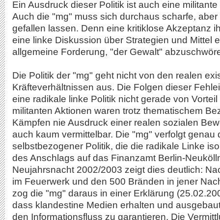
Ein Ausdruck dieser Politik ist auch eine militante
Auch die "mg" muss sich durchaus scharfe, aber s
gefallen lassen. Denn eine kritiklose Akzeptanz ihr
eine linke Diskussion über Strategien und Mittel 
allgemeine Forderung, "der Gewalt" abzuschwöre
Die Politik der "mg" geht nicht von den realen ex
Kräfteverhältnissen aus. Die Folgen dieser Fehle
eine radikale linke Politik nicht gerade von Vortei
militanten Aktionen waren trotz thematischem Be
Kämpfen nie Ausdruck einer realen sozialen Be
auch kaum vermittelbar. Die "mg" verfolgt genau
selbstbezogener Politik, die die radikale Linke iso
des Anschlags auf das Finanzamt Berlin-Neukölln
Neujahrsnacht 2002/2003 zeigt dies deutlich: N
im Feuerwerk und den 500 Bränden in jener Nach
zog die "mg" daraus in einer Erklärung (25.02.2
dass klandestine Medien erhalten und ausgebau
den Informationsfluss zu garantieren. Die Vermitt