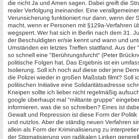
die nicht Ja und Amen sagen. Dabei greift die St
realer Verfolgung ineinander. Eine verallgemeinert
Verunsicherung funktioniert nur dann, wenn der S
macht, wenn er Personen mit §129a-Verfahren üb
wegsperrt. Wer hat sich in Berlin nach dem 31. Jul
der Beschuldigten er/sie kennt und wann und un
Umständen ein letztes Treffen stattfand. Aus der 
so schnell eine "Berührungsfurcht" (Peter Brückne
politische Folgen hat. Das Ergebnis ist ein umf
Isolierung. Soll ich noch auf diese oder jene De
die Polizei wieder in großen Maßstab filmt? Soll ic
politischen Initiative eine Solidaritätsadresse s
Kneipen sollte ich lieber nicht regelmäßig aufsu
google überhaupt mal "militante gruppe" eingebe
informieren, was die so schreiben? Eines ist dabe
Gewalt und Repression ist diese Form der Politi
und nutzlos. Aber die ständig neuen Verfahren si
allein als Form der Kriminalisierung zu interpreti
der Stigmatisierung von radikalen Linken generell