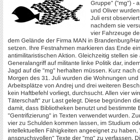
Gruppe" ("mg") - ak
und Oliver wurden
Juli erst observier
nachdem sie versu
vier Fahrzeuge d
dem Gelände der Firma MAN in Brandenburg/Hav
setzen. Ihre Festnahmen markieren das Ende ein
antimilitaristischen Aktion. Gleichzeitig stellen si
Generalangriff auf militante linke Politik dar, inde
Jagd auf die "mg" herhalten müssen. Kurz nach
Morgen des 31. Juli wurden die Wohnungen und 
Arbeitsplätze von Andrej und drei weiteren Besch
kein Haftbefehl vorliegt, durchsucht. Allen vier wird
Täterschaft" zur Last gelegt. Diese begründen d
damit, dass Bibliotheken benutzt und bestimmte B
"Gentrifizierung" in Texten verwendet wurden. Zu
vier zu Schulden kommen lassen, im Studium ode
intellektuellen Fähigkeiten angeeignet zu haben,
anspruchsvollen" Texte der "mg" zu verfassen. Di