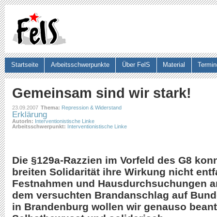
Ju
Startseite
Arbeitsschwerpunkte
Über FelS
Material
Termin
Suchformular
Gemeinsam sind wir stark!
23.09.2007
Thema:
Repression & Widerstand
Erklärung
AutorIn:
Interventionistische Linke
Arbeitsschwerpunkt:
Interventionistische Linke
Die §129a-Razzien im Vorfeld des G8 kon
breiten Solidarität ihre Wirkung nicht entf
Festnahmen und Hausdurchsuchungen am
dem versuchten Brandanschlag auf Bun
in Brandenburg wollen wir genauso bean