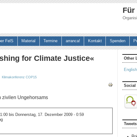
Jump to navigation
Für
Organisi
er FelS
Material
Termine
arranca!
Kontakt
Spenden
P
hing for Climate Justice«
Other 
English
Klimakonferenz COP15
Social
n zivilen Ungehorsams
 1:00
bis
Donnerstag, 17. Dezember 2009 - 0:59
ng
Tweets
Ro