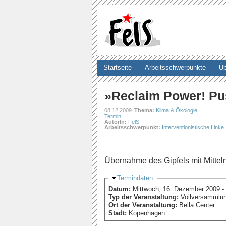
Startseite
Arbeitsschwerpunkte
Üb
Suchformular
»Reclaim Power! Pus
08.12.2009
Thema:
Klima & Ökologie
Termin
AutorIn:
FelS
Arbeitsschwerpunkt:
Interventionistische Linke
Übernahme des Gipfels mit Mittel
Ausblenden
Termindaten
Datum:
Mittwoch, 16. Dezember 2009 -
Typ der Veranstaltung:
Vollversammlu
Ort der Veranstaltung:
Bella Center
Stadt:
Kopenhagen