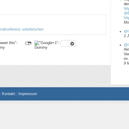
dem
htt
@B
ht
Mo
imakonferenz unterbrochen
@I
1 
@I
Ak
Ve
i
9 
:
Kontakt
::
Impressum