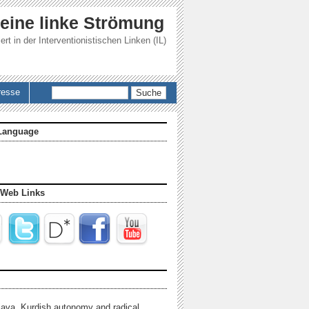
 eine linke Strömung
ert in der
Interventionistischen Linken (IL)
Suche
resse
Language
 Web Links
java, Kurdish autonomy and radical