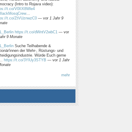
ocracy (Intro to Rojava video):
ps://t.co/V0IIX8Wle4
lackMosqCrew
…
tps://t.co/ZtVUznwzC0
—
vor
1 Jahr 9
nate
L_Berlin
https://t.co/dWntV2wbC1
—
vor
Jahr 9 Monate
L_Berlin
Suche Teilhabende &
tionär'innen der Wehr-, Rüstungs- und
rteidigungsindustrie. Würde Euch gerne
m…
https://t.co/3YlUy3STYB
—
vor
1 Jahr
Monate
mehr