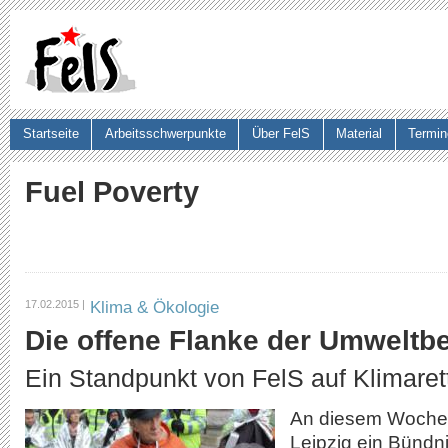
Ju
Startseite
Arbeitsschwerpunkte
Über FelS
Material
Termin
Suchformular
Fuel Poverty
Klima & Ökologie
17.02.2015 |
Die offene Flanke der Umwelt
Ein Standpunkt von FelS auf Klimarett
An diesem Wochene
Leipzig ein Bündni