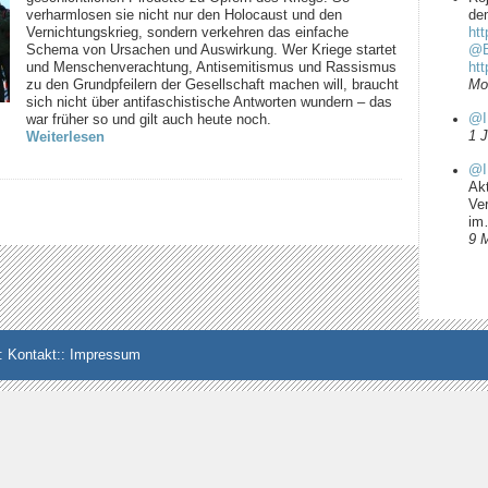
verharmlosen sie nicht nur den Holocaust und den
dem
Vernichtungskrieg, sondern verkehren das einfache
htt
Schema von Ursachen und Auswirkung. Wer Kriege startet
@B
und Menschenverachtung, Antisemitismus und Rassismus
ht
zu den Grundpfeilern der Gesellschaft machen will, braucht
Mo
sich nicht über antifaschistische Antworten wundern – das
@I
war früher so und gilt auch heute noch.
1 
Weiterlesen
@I
Ak
Ve
i
9 
:
Kontakt
::
Impressum