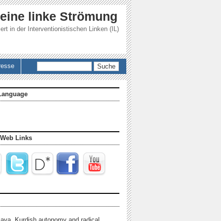
 eine linke Strömung
ert in der
Interventionistischen Linken (IL)
Suche
resse
Language
 Web Links
java, Kurdish autonomy and radical