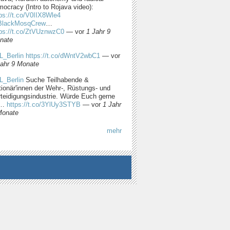
ocracy (Intro to Rojava video):
ps://t.co/V0IIX8Wle4
lackMosqCrew
…
tps://t.co/ZtVUznwzC0
—
vor
1 Jahr 9
nate
L_Berlin
https://t.co/dWntV2wbC1
—
vor
Jahr 9 Monate
L_Berlin
Suche Teilhabende &
tionär'innen der Wehr-, Rüstungs- und
rteidigungsindustrie. Würde Euch gerne
m…
https://t.co/3YlUy3STYB
—
vor
1 Jahr
Monate
mehr