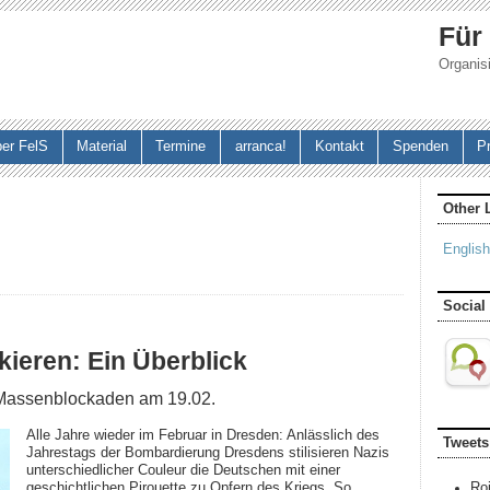
Jump to navigation
Für
Organisi
er FelS
Material
Termine
arranca!
Kontakt
Spenden
P
Other 
English
Social
kieren: Ein Überblick
 Massenblockaden am 19.02.
Alle Jahre wieder im Februar in Dresden: Anlässlich des
Tweets
Jahrestags der Bombardierung Dresdens stilisieren Nazis
unterschiedlicher Couleur die Deutschen mit einer
geschichtlichen Pirouette zu Opfern des Kriegs. So
Ro