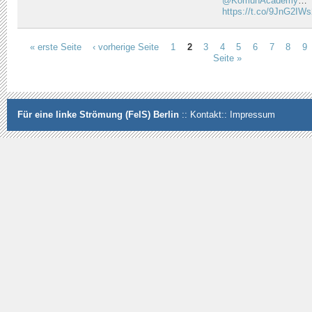
@KomunAcademy
…
https://t.co/9JnG2IW
« erste Seite
‹ vorherige Seite
1
2
3
4
5
6
7
8
9
Seiten
Seite »
Für eine linke Strömung (FelS) Berlin
::
Kontakt
::
Impressum