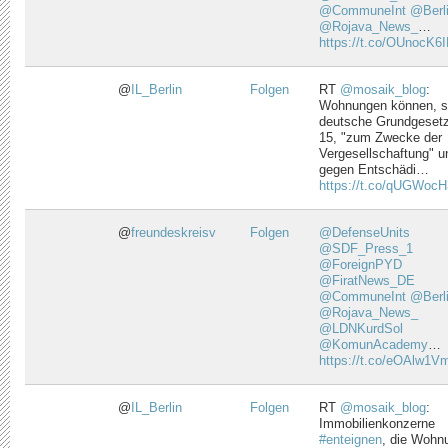
@CommuneInt
@Berl
@Rojava_News_
…
https://t.co/OUnocK6I
@
IL_Berlin
Folgen
RT
@mosaik_blog
:
Wohnungen können, s
deutsche Grundgesetz 
15, "zum Zwecke der
Vergesellschaftung" u
gegen Entschädi…
https://t.co/qUGWoc
@
freundeskreisv
Folgen
@DefenseUnits
@SDF_Press_1
@ForeignPYD
@FiratNews_DE
@CommuneInt
@Berl
@Rojava_News_
@LDNKurdSol
@KomunAcademy
…
https://t.co/eOAlw1V
@
IL_Berlin
Folgen
RT
@mosaik_blog
:
Immobilienkonzerne
#enteignen
, die Wohn