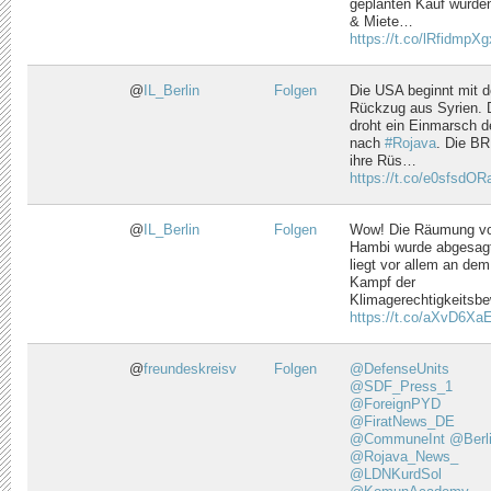
geplanten Kauf würde
& Miete…
https://t.co/lRfidmpXg
@
IL_Berlin
Folgen
Die USA beginnt mit 
Rückzug aus Syrien. 
droht ein Einmarsch d
nach
#Rojava
. Die BR
ihre Rüs…
https://t.co/e0sfsdOR
@
IL_Berlin
Folgen
Wow! Die Räumung v
Hambi wurde abgesagt
liegt vor allem an dem
Kampf der
Klimagerechtigkeits
https://t.co/aXvD6X
@
freundeskreisv
Folgen
@DefenseUnits
@SDF_Press_1
@ForeignPYD
@FiratNews_DE
@CommuneInt
@Berl
@Rojava_News_
@LDNKurdSol