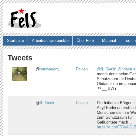
Ju
Startseite
Arbeitsschwerpunkte
Über FelS
Material
Termin
Suchformular
Tweets
@
bauwageny
Folgen
@IL_Berlin
@ndaktuel
macht denn seine Ga
Schutzraum für Deuts
Obdachlose im Januar
?? __ BWY
@
IL_Berlin
Folgen
Die Initiative Bürger_
Asyl Berlin unterstützt
Menschen die ihre W
zum Schutzraum für
Geflüchtete mach…
https://t.co/F56oAG1