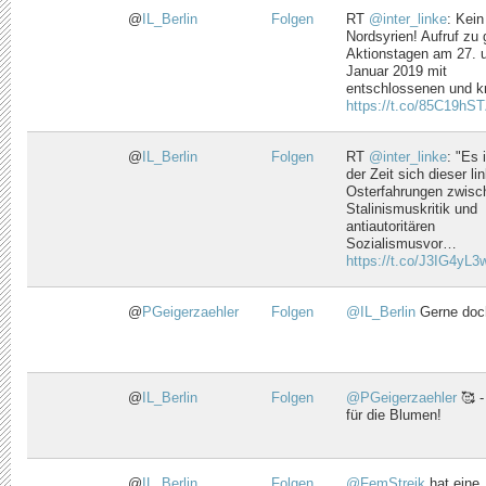
@
IL_Berlin
Folgen
RT
@inter_linke
: Kein
Nordsyrien! Aufruf zu 
Aktionstagen am 27. 
Januar 2019 mit
entschlossenen und k
https://t.co/85C19hS
@
IL_Berlin
Folgen
RT
@inter_linke
: "Es 
der Zeit sich dieser li
Osterfahrungen zwisc
Stalinismuskritik und
antiautoritären
Sozialismusvor…
https://t.co/J3IG4yL
@
PGeigerzaehler
Folgen
@IL_Berlin
Gerne doch
@
IL_Berlin
Folgen
@PGeigerzaehler
🥰 -
für die Blumen!
@
IL_Berlin
Folgen
@FemStreik
hat eine