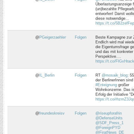
Überlastungsanzeige f
(un)bezahlte Pflegearb
entworfen! Damit wolle
diese notwendige…
https://t.co/5B2zefFe
@
PGeigerzaehler
Folgen
Beste Kampagne zur Z
Endlich wird mal wied
die Eigentumsfrage ge
und das mit konkreter
Perspektive.…
https://t.co/FIGxHrac
@
IL_Berlin
Folgen
RT
@mosaik_blog
: 5
der BerlinerInnen sind 
#Enteignung
großer
Wohnkonzerne. Das is
Erfolg der Initiative 
https://t.co/rhzmZ3Jq
@
freundeskreisv
Folgen
@riseupforafrin
@DefenseUnits
@SDF_Press_1
@ForeignPYD
@FiratNews_DE