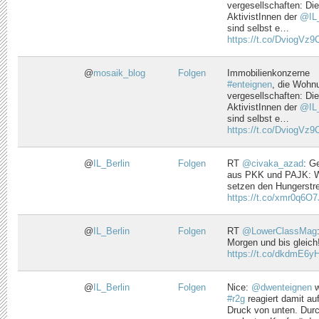
vergesellschaften: Di
AktivistInnen der
@IL_
sind selbst e…
https://t.co/DviogVz9
@
mosaik_blog
Folgen
Immobilienkonzerne
#enteignen
, die Wohn
vergesellschaften: Di
AktivistInnen der
@IL_
sind selbst e…
https://t.co/DviogVz9
@
IL_Berlin
Folgen
RT
@civaka_azad
: G
aus PKK und PAJK: W
setzen den Hungerstrei
https://t.co/xmr0q6O
@
IL_Berlin
Folgen
RT
@LowerClassMag
Morgen und bis gleich
https://t.co/dkdmE6yH
@
IL_Berlin
Folgen
Nice:
@dwenteignen
w
#r2g
reagiert damit auf
Druck von unten. Dur