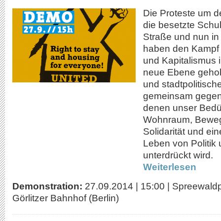
Die Proteste um d
die besetzte Schul
Straße und nun in
haben den Kampf
und Kapitalismus i
neue Ebene gehobe
und stadtpolitisch
gemeinsam gegen V
denen unser Bedü
Wohnraum, Bewegu
Solidarität und e
Leben von Politik 
unterdrückt wird.
Weiterlesen
Demonstration:
27.09.2014
|
15:00
|
Spreewaldpl
Görlitzer Bahnhof (Berlin)