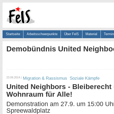
Ju
Startseite
Arbeitsschwerpunkte
Über FelS
Material
Termin
Suchformular
Demobündnis United Neighbo
Migration & Rassismus
Soziale Kämpfe
23.09.2014 |
United Neighbors - Bleiberecht
Wohnraum für Alle!
Demonstration am 27.9. um 15:00 Uh
Spreewaldplatz