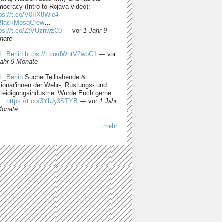
ocracy (Intro to Rojava video):
ps://t.co/V0IIX8Wle4
lackMosqCrew
…
tps://t.co/ZtVUznwzC0
—
vor
1 Jahr 9
nate
L_Berlin
https://t.co/dWntV2wbC1
—
vor
Jahr 9 Monate
L_Berlin
Suche Teilhabende &
tionär'innen der Wehr-, Rüstungs- und
rteidigungsindustrie. Würde Euch gerne
m…
https://t.co/3YlUy3STYB
—
vor
1 Jahr
Monate
mehr