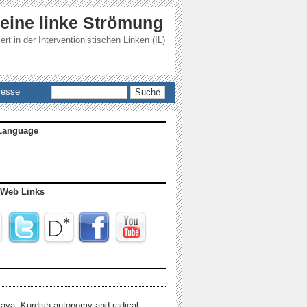
 eine linke Strömung
ert in der
Interventionistischen Linken (IL)
Suche
resse
Language
 Web Links
java, Kurdish autonomy and radical