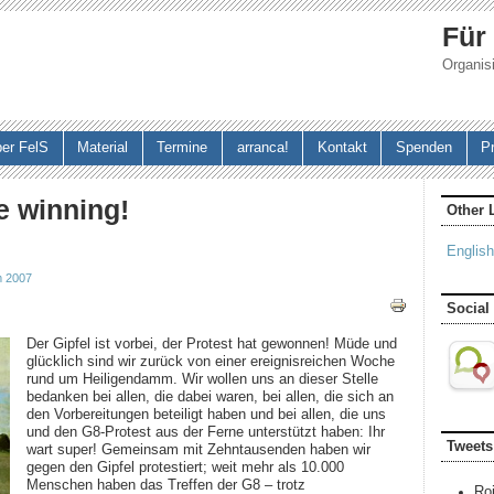
Jump to navigation
Für
Organisi
er FelS
Material
Termine
arranca!
Kontakt
Spenden
P
e winning!
Other 
English
m 2007
Social
Der Gipfel ist vorbei, der Protest hat gewonnen! Müde und
glücklich sind wir zurück von einer ereignisreichen Woche
rund um Heiligendamm. Wir wollen uns an dieser Stelle
bedanken bei allen, die dabei waren, bei allen, die sich an
den Vorbereitungen beteiligt haben und bei allen, die uns
und den G8-Protest aus der Ferne unterstützt haben: Ihr
Tweets
wart super! Gemeinsam mit Zehntausenden haben wir
gegen den Gipfel protestiert; weit mehr als 10.000
Menschen haben das Treffen der G8 – trotz
Ro