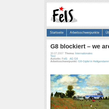
Startseite
Arbeitsschwerpunkte
Üb
Suchformular
G8 blockiert – we ar
30.07.2007
Thema:
Internationales
Text
AutorIn:
FelS
AG G8
Arbeitsschwerpunkt:
G8-Gipfel in Heiligendam