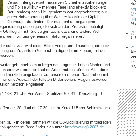
Versammlungsverbot, massiven Sicherheitsvorkehrungen
dem
und Polizeiwillkür – mehrere Tage lang effektiv blockiert:
htt
Der Landweg nach Heiligendamm war abgeschnitten; nur
@B
durch Notversorgung über Wasser konnte der Gipfel
ht
überhaupt stattfinden. Der massenhaft begangene
Mo
anisierung derjenigen, die sich an den Protesten beteiligt
 G8 illegitim ist. Sie zeigen auch, dass eine andere Welt
@I
den, wenn wir uns gemeinsam dafür organisieren.
1 
der dabei war, wird diese Bilder vergessen: Tausende, die über
@I
htung der Zufahrtstraßen nach Heiligendamm ziehen, mit der
Ak
 werden.
Ve
i
 weiter geht nach den aufregenden Tagen im hohen Norden und
9 
 unserer weiteren politischen Arbeit nutzen können. Alle, die mit
 sind herzlich eingeladen, auf unserem offenen Nachtreffen mit
 nur eine Auswahl der tollsten Bilder sehen, Fragen loswerden
ürlich herzlich eingeladen.
17.06. 21 Uhr, Vor Wien - Skalitzer Str. 41 - Kreuzberg -U
effen am 20. Juni ab 17.30 Uhr im Kato, U-Bahn Schlesisches
nken (IL) - in deren Rahmen wir die G8-Mobilisierung mitgetragen
ion gehaltene Rede findet sich unter
http://www.g8-2007.de