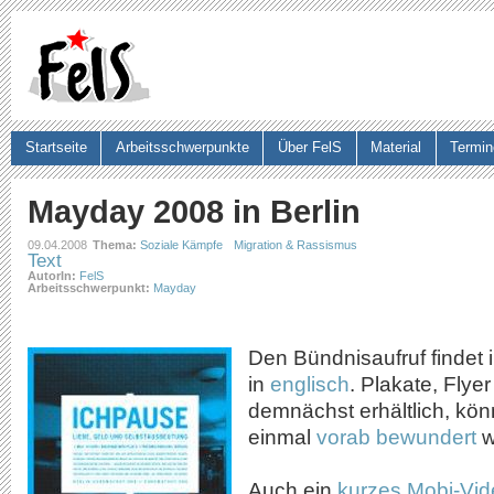
Ju
Startseite
Arbeitsschwerpunkte
Über FelS
Material
Termin
Suchformular
Mayday 2008 in Berlin
09.04.2008
Thema:
Soziale Kämpfe
Migration & Rassismus
Text
AutorIn:
FelS
Arbeitsschwerpunkt:
Mayday
Den Bündnisaufruf findet i
in
englisch
. Plakate, Flye
demnächst erhältlich, kö
einmal
vorab bewundert
w
Auch ein
kurzes Mobi-Vi