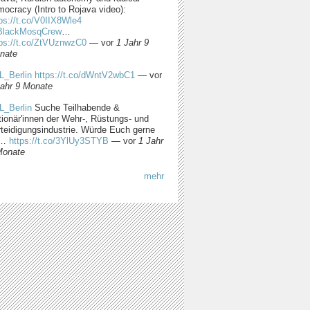
ocracy (Intro to Rojava video):
ps://t.co/V0IIX8Wle4
lackMosqCrew
…
tps://t.co/ZtVUznwzC0
—
vor
1 Jahr 9
nate
L_Berlin
https://t.co/dWntV2wbC1
—
vor
Jahr 9 Monate
L_Berlin
Suche Teilhabende &
tionär'innen der Wehr-, Rüstungs- und
rteidigungsindustrie. Würde Euch gerne
m…
https://t.co/3YlUy3STYB
—
vor
1 Jahr
Monate
mehr