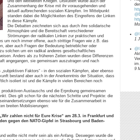
und den weltweiten Kriegen. Diskutiert wurde auch der
dem
Zusammenhang der Krise mit ihr vorausgehenden und
htt
aktuell aufbrechenden sozialen Kämpfen. Im Mittelpunkt
@B
standen dabei die Möglichkeiten des Eingreifens der Linken
ht
in diese Kämpfe.
Mo
Die Debatten zeichneten sich aus durch ihre solidarische
Atmosphäre und die Bereitschaft verschiedener
@I
Strömungen der radikalen Linken zur praktischen und
1 
es um noch immer offene, auch strittige Fragen wie z.B. das
n, aber auch Fragen der Bedeutung betrieblicher oder
@I
zu solchen um ein radikal anderes gesellschaftliches
Ak
eisen. Anders als zu früheren Zeiten wurden diese Differenzen
Ve
schaft angegangen, sie gemeinsam auszutragen und nach
i
9 
 „subjektiven Faktors“ - in den sozialen Kämpfen, aber ebenso
nft bestand aber auch in der Anerkenntnis der Situation, dass
lich isoliert ist und die Kämpfe in vielen Bereichen noch
 des produktiven Austauschs und die Erprobung gemeinsamen
t. Dies gilt schon für die nächsten Schritte und Projekte: die
Auseinandersetzungen ebenso wie für die Zusammenarbeit in
en breiten Mobilisierungen:
Wir zahlen nicht für Eure Krise“ am 28.3. in Frankfurt und
kaden gegen den NATO-Gipfel in Strasbourg und Baden-
 und wollte nicht mehr sein als ein Anfang. Deswegen wurde die