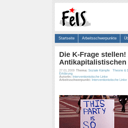
Startseite
Arbeitsschwerpunkte
Üb
Suchformular
Die K-Frage stellen
Antikapitalistische
27.01.2009
Thema:
Soziale Kämpfe
Theorie & 
Erklärung
AutorIn:
Interventionistische Linke
Arbeitsschwerpunkt:
Interventionistische Linke