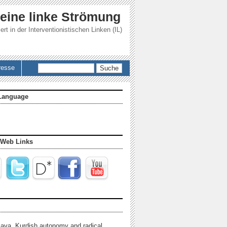
 eine linke Strömung
ert in der
Interventionistischen Linken (IL)
Suche
resse
Language
 Web Links
java, Kurdish autonomy and radical