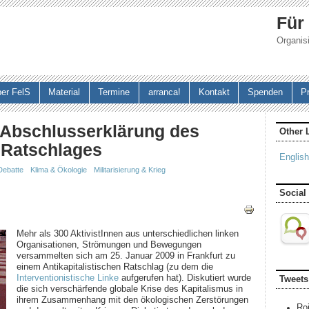
Jump to navigation
Für
Organisi
er FelS
Material
Termine
arranca!
Kontakt
Spenden
P
! Abschlusserklärung des
Other 
n Ratschlages
English
Debatte
Klima & Ökologie
Militarisierung & Krieg
Social
Mehr als 300 AktivistInnen aus unterschiedlichen linken
Organisationen, Strömungen und Bewegungen
versammelten sich am 25. Januar 2009 in Frankfurt zu
einem Antikapitalistischen Ratschlag (zu dem die
Interventionistische Linke
aufgerufen hat). Diskutiert wurde
Tweets
die sich verschärfende globale Krise des Kapitalismus in
ihrem Zusammenhang mit den ökologischen Zerstörungen
Ro