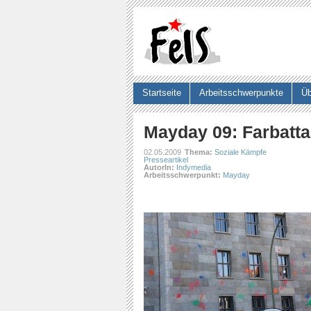
Startseite
Arbeitsschwerpunkte
Üb
Suchformular
Mayday 09: Farbatta
02.05.2009
Thema:
Soziale Kämpfe
Presseartikel
AutorIn:
Indymedia
Arbeitsschwerpunkt:
Mayday