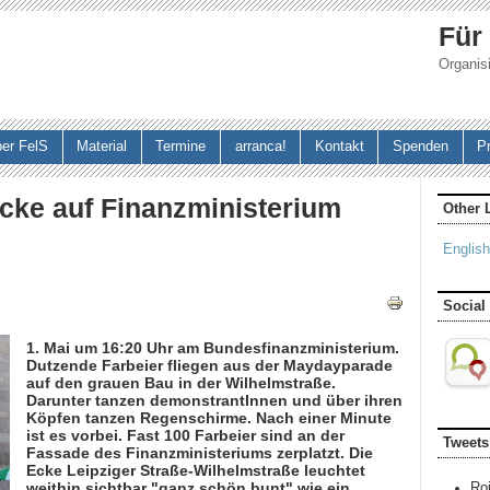
Jump to navigation
Für
Organisi
er FelS
Material
Termine
arranca!
Kontakt
Spenden
P
cke auf Finanzministerium
Other 
English
Social
1. Mai um 16:20 Uhr am Bundesfinanzministerium.
Dutzende Farbeier fliegen aus der Maydayparade
auf den grauen Bau in der Wilhelmstraße.
Darunter tanzen demonstrantInnen und über ihren
Köpfen tanzen Regenschirme. Nach einer Minute
ist es vorbei. Fast 100 Farbeier sind an der
Tweets
Fassade des Finanzministeriums zerplatzt. Die
Ecke Leipziger Straße-Wilhelmstraße leuchtet
weithin sichtbar "ganz schön bunt" wie ein
Ro