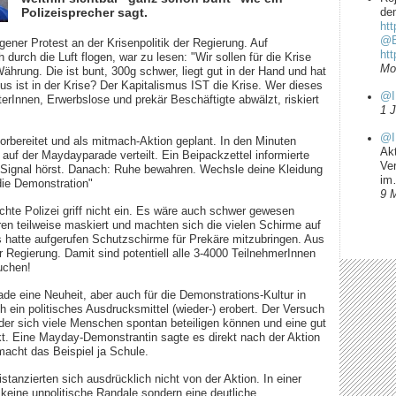
Polizeisprecher sagt.
dem
htt
@B
gener Protest an der Krisenpolitik der Regierung. Auf
ht
 durch die Luft flogen, war zu lesen: "Wir sollen für die Krise
Mo
Währung. Die ist bunt, 300g schwer, liegt gut in der Hand und hat
us ist in der Krise? Der Kapitalismus IST die Krise. Wer dieses
@I
terInnen, Erwerbslose und prekär Beschäftigte abwälzt, riskiert
1 
@I
orbereitet und als mitmach-Aktion geplant. In den Minuten
Ak
auf der Maydayparade verteilt. Ein Beipackzettel informierte
Ve
 Signal hörst. Danach: Ruhe bewahren. Wechsle deine Kleidung
i
die Demonstration"
9 
chte Polizei griff nicht ein. Es wäre auch schwer gewesen
ren teilweise maskiert und machten sich die vielen Schirme auf
hatte aufgerufen Schutzschirme für Prekäre mitzubringen. Aus
Regierung. Damit sind potentiell alle 3-4000 TeilnehmerInnen
uchen!
rade eine Neuheit, aber auch für die Demonstrations-Kultur in
h ein politisches Ausdrucksmittel (wieder-) erobert. Der Versuch
 der sich viele Menschen spontan beteiligen können und eine gut
ckt. Eine Mayday-Demonstrantin sagte es direkt nach der Aktion
 macht das Beispiel ja Schule.
tanzierten sich ausdrücklich nicht von der Aktion. In einer
 keine unpolitische Randale sondern eine deutliche