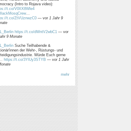
ocracy (Intro to Rojava video):
ps://t.co/V0IIX8Wle4
lackMosqCrew
…
tps://t.co/ZtVUznwzC0
—
vor
1 Jahr 9
nate
L_Berlin
https://t.co/dWntV2wbC1
—
vor
Jahr 9 Monate
L_Berlin
Suche Teilhabende &
tionär'innen der Wehr-, Rüstungs- und
rteidigungsindustrie. Würde Euch gerne
m…
https://t.co/3YlUy3STYB
—
vor
1 Jahr
Monate
mehr