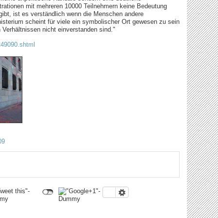
ationen mit mehreren 10000 Teilnehmern keine Bedeutung
ibt, ist es verständlich wenn die Menschen andere
terium scheint für viele ein symbolischer Ort gewesen zu sein
 Verhältnissen nicht einverstanden sind."
249090.shtml
09