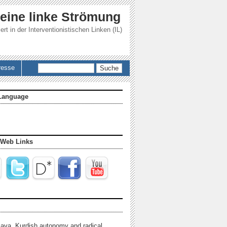
 eine linke Strömung
ert in der
Interventionistischen Linken (IL)
Suche
resse
Language
 Web Links
java, Kurdish autonomy and radical