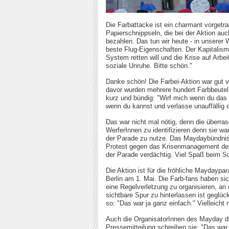
Die Farbattacke ist ein charmant vorgetra
Papierschnippseln, die bei der Aktion auch
bezahlen. Das tun wir heute - in unserer 
beste Flug-Eigenschaften. Der Kapitalism
System retten will und die Krise auf Arbei
soziale Unruhe. Bitte schön."
Danke schön! Die Farbei-Aktion war gut v
davor wurden mehrere hundert Farbbeutel 
kurz und bündig: "Wirf mich wenn du das
wenn du kannst und verlasse unauffällig 
Das war nicht mal nötig, denn die überras
WerferInnen zu identifizieren denn sie wa
der Parade zu nutze. Das Maydaybündnis 
Protest gegen das Krisenmanagement der 
der Parade verdächtig. Viel Spaß beim S
Die Aktion ist für die fröhliche Maydaypa
Berlin am 1. Mai. Die Farb-fans haben sic
eine Regelverletzung zu organisieren, an
sichtbare Spur zu hinterlassen ist geglü
so: "Das war ja ganz einfach." Vielleicht
Auch die OrganisatorInnen des Mayday dis
Pressemitteilung schreiben sie: "Das war