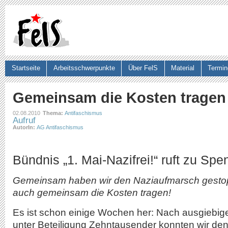
Ju
Startseite
Arbeitsschwerpunkte
Über FelS
Material
Termin
Suchformular
Gemeinsam die Kosten tragen
02.08.2010
Thema:
Antifaschismus
Aufruf
AutorIn:
AG Antifaschismus
Bündnis „1. Mai-Nazifrei!“ ruft zu Spe
Gemeinsam haben wir den Naziaufmarsch gestopp
auch gemeinsam die Kosten tragen!
Es ist schon einige Wochen her: Nach ausgiebig
unter Beteiligung Zehntausender konnten wir d