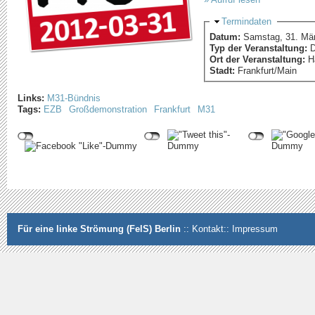
Ausblenden
Termindaten
Datum:
Samstag, 31. Mär
Typ der Veranstaltung:
D
Ort der Veranstaltung:
H
Stadt:
Frankfurt/Main
Links:
M31-Bündnis
Tags:
EZB
Großdemonstration
Frankfurt
M31
Für eine linke Strömung (FelS) Berlin
::
Kontakt
::
Impressum