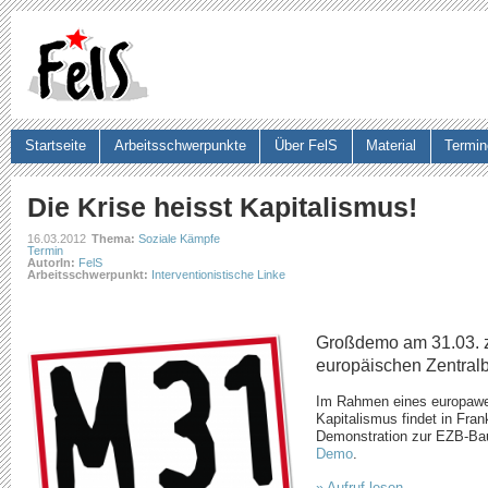
Ju
Startseite
Arbeitsschwerpunkte
Über FelS
Material
Termin
Suchformular
Die Krise heisst Kapitalismus!
16.03.2012
Thema:
Soziale Kämpfe
Termin
AutorIn:
FelS
Arbeitsschwerpunkt:
Interventionistische Linke
Großdemo am 31.03. z
europäischen Zentralb
Im Rahmen eines europawe
Kapitalismus findet in Fran
Demonstration zur EZB-Bau
Demo
.
» Aufruf lesen