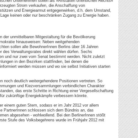
ischen Unternehmen sollen als »Anstalten öffentlichen Rechts«
erzeugten Strom verkaufen, die Anschaffung von
rstützen und Energiearmut entgegenwirken, d.h. dem Umstand,
 Lage keinen oder nur beschränken Zugang zu Energie haben.
der unmittelbaren Mitgestaltung für die Bevölkerung
Demokratie hinausweisen: Neben weitgehenden
hten sollen alle BewohnerInnen Berlins über 16 Jahren
r des Verwaltungsrates direkt wählen dürfen. Sechs
ten und nur zwei vom Senat bestimmt werden. Nicht zuletzt
lungen in den Bezirken stattfinden, bei denen die
nformiert werden müssen und wo sie selbst Initiativen starten
en noch deutlich weitergehendere Positionen vertreten. So
timmungen und Kiezversammlungen verbindlichen Charakter
tanden, das erste Schritte in Richtung einer Vergesellschaftung
 für zukünftige Energiekämpfe verbessern könnte.
er einem guten Stern, sodass er im Jahr 2012 vor allem
rke PartnerInnen schlossen sich dem Bündnis an, das
hmen abgesehen - wohlwollend. Bei den BerlinerInnen stößt
erste Stufe des Volksbegehrens wurde im Frühjahr 2012 mit