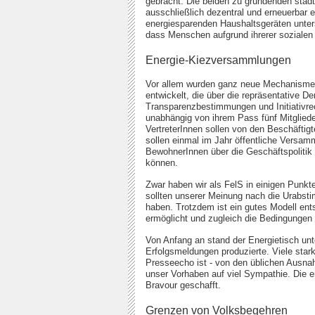
gebracht. Die beiden zu gründenden städt
ausschließlich dezentral und erneuerbar 
energiesparenden Haushaltsgeräten unte
dass Menschen aufgrund ihrerer sozialen
Energie-Kiezversammlungen
Vor allem wurden ganz neue Mechanismen 
entwickelt, die über die repräsentative 
Transparenzbestimmungen und Initiativrec
unabhängig von ihrem Pass fünf Mitgliede
VertreterInnen sollen von den Beschäftig
sollen einmal im Jahr öffentliche Versamm
BewohnerInnen über die Geschäftspolitik i
können.
Zwar haben wir als FelS in einigen Punkt
sollten unserer Meinung nach die Urabs
haben. Trotzdem ist ein gutes Modell ents
ermöglicht und zugleich die Bedingungen
Von Anfang an stand der Energietisch unt
Erfolgsmeldungen produzierte. Viele sta
Presseecho ist - von den üblichen Ausna
unser Vorhaben auf viel Sympathie. Die 
Bravour geschafft.
Grenzen von Volksbegehren