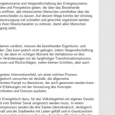
ergiekonzerne und Vergesellschaftung des Energiesystems
ee und Perspektive geben, die über das Bestehende
u eröffnen, alle interessierten Menschen unmittelbar über die
itentscheiden zu lassen. Auf diesem Wege könnte der Umstieg
eversorgung viel schneller und gerechter organisiert werden.
 ihren Warencharakter zu nehmen, damit allen Menschen
ügung steht.
 Namen verdient, müssen die bestehenden Eigentums- und
en. Das kann jedoch nicht gelingen, indem Vergesellschaftung
ird, die dann im richtigen Moment die Verhältnisse en bloc
en Veränderungen nur als langfristiger Transformationsprozess
zessen und Rückschlägen, vielen kleinen Schritten, aber auch
ignetes Interventionsfeld, um einen solchen Prozess
gietisch versuchen wir deshalb, die allgemeine
onkreten Kampf zu übersetzen, der auch gewonnen werden kann.
ir Erfahrungen mit der Umsetzung des Konzepts
chkeiten und Grenzen ausloten.
r Energietisch dazu, für das Volksbegehren ein eigenes Gesetz
tend vom Berliner Senat umgesetzt werden muss. In einem
ionsprozess wurden die drei Säulen (demokratisch, ökologisch,
chaft und die Stadtwerke mit Leben gefüllt und in Gesetzesform