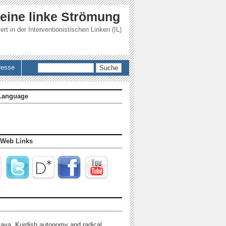
 eine linke Strömung
ert in der
Interventionistischen Linken (IL)
Suche
resse
Language
 Web Links
java, Kurdish autonomy and radical