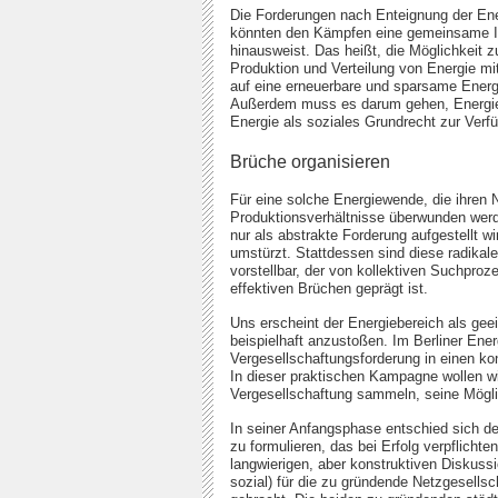
Die Forderungen nach Enteignung der En
könnten den Kämpfen eine gemeinsame Id
hinausweist. Das heißt, die Möglichkeit z
Produktion und Verteilung von Energie m
auf eine erneuerbare und sparsame Energi
Außerdem muss es darum gehen, Energie
Energie als soziales Grundrecht zur Verf
Brüche organisieren
Für eine solche Energiewende, die ihren
Produktionsverhältnisse überwunden werd
nur als abstrakte Forderung aufgestellt w
umstürzt. Stattdessen sind diese radikal
vorstellbar, der von kollektiven Suchpro
effektiven Brüchen geprägt ist.
Uns erscheint der Energiebereich als gee
beispielhaft anzustoßen. Im Berliner Ener
Vergesellschaftungsforderung in einen k
In dieser praktischen Kampagne wollen w
Vergesellschaftung sammeln, seine Mögli
In seiner Anfangsphase entschied sich de
zu formulieren, das bei Erfolg verpflich
langwierigen, aber konstruktiven Diskuss
sozial) für die zu gründende Netzgesells