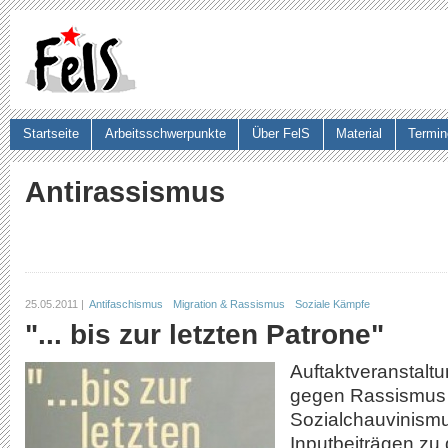
Ju
Startseite
Arbeitsschwerpunkte
Über FelS
Material
Termin
Suchformular
Antirassismus
25.05.2011 |
Antifaschismus
Migration & Rassismus
Soziale Kämpfe
"... bis zur letzten Patrone"
Auftaktveranstalt
gegen Rassismus
Sozialchauvinismu
Inputbeiträgen z