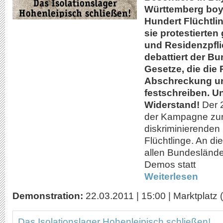
Württemberg boy
Hundert Flüchtli
sie protestierten
und Residenzpfli
debattiert der B
Gesetze, die die P
Abschreckung u
festschreiben. Un
Widerstand!
Der 2
der Kampagne zur 
diskriminierenden
Flüchtlinge. An di
allen Bundeslände
Demos statt
Weiterlesen
Demonstration:
22.03.2011
|
15:00
|
Marktplatz 
Das Isolationslager Hohenleipisch schließen!