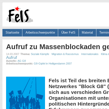
Ju
Startseite
Arbeitsschwerpunkte
Über FelS
Material
Termin
Suchformular
Aufruf zu Massenblockaden g
14.03.2007
Thema:
Soziale Kämpfe
Migration & Rassismus
Internationales
Klima 
Aufruf
AutorIn:
AG G8
Arbeitsschwerpunkt:
G8-Gipfel in Heiligendamm 2007
Fels ist Teil des breiten
Netzwerkes "Block G8" (
sich aus verschieden G
Organisationen mit unte
politischen Hintergründ