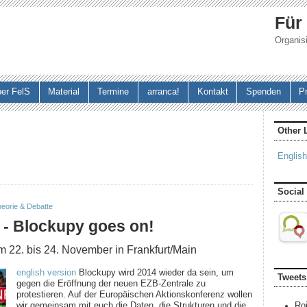
Jump to navigation
Für
Organisi
er FelS
Material
Termine
arranca!
Kontakt
Spenden
P
Other 
English
Social
eorie & Debatte
 - Blockupy goes on!
 22. bis 24. November in Frankfurt/Main
english version
Blockupy wird 2014 wieder da sein, um
Tweets
gegen die Eröffnung der neuen EZB-Zentrale zu
protestieren. Auf der Europäischen Aktionskonferenz wollen
wir gemeinsam mit euch die Daten, die Strukturen und die
Ro