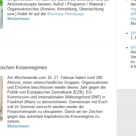
Aktionskonzepte beraten. Aufruf / Programm / Material /
dem
Organisatorisches (Anreise, Anmeldung, Übernachtung
htt
usw.) findet ihr auf der
Blockupy-Homepage.
@B
Weiterlesen
ht
Mo
@I
1 
@I
Ak
Ve
i
ischen Krisenregimes
9 
Am Wochenende vom 16.-17. Februar haben rund 180
Aktivist_innen unterschiedlicher Gruppen, Organisationen
und Einzelne beschlossen wieder dieses Jahr gegen die
Politik von Europäischer Zentralbank (EZB), EU-
Kommission und Internationalen Währungsfond (IWF) in
Frankfurt (Main) zu demonstrieren. Gemeinsam mit Euch
soll im Sommer versucht werden wieder die
Finanzmetropole zu okkupieren. Damit wir ein Zeichen
gegen das autoritäre kapitalistische Krisenregime zu
setzen.
Weiterlesen