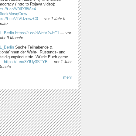
ocracy (Intro to Rojava video):
ps://t.co/V0IIX8Wle4
lackMosqCrew
…
tps://t.co/ZtVUznwzC0
—
vor
1 Jahr 9
nate
L_Berlin
https://t.co/dWntV2wbC1
—
vor
Jahr 9 Monate
L_Berlin
Suche Teilhabende &
tionär'innen der Wehr-, Rüstungs- und
rteidigungsindustrie. Würde Euch gerne
m…
https://t.co/3YlUy3STYB
—
vor
1 Jahr
Monate
mehr