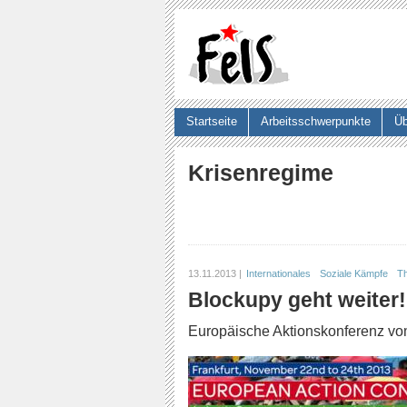
Startseite
Arbeitsschwerpunkte
Üb
Suchformular
Krisenregime
13.11.2013 |
Internationales
Soziale Kämpfe
Th
Blockupy geht weiter!
Europäische Aktionskonferenz vom