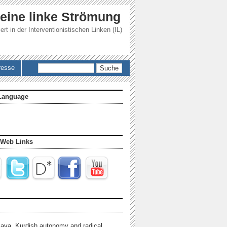
 eine linke Strömung
ert in der
Interventionistischen Linken (IL)
Suche
resse
Language
 Web Links
java, Kurdish autonomy and radical