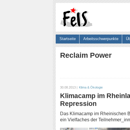
Startseite
Arbeitsschwerpunkte
Üb
Suchformular
Reclaim Power
30.08.2013 |
Klima & Ökologie
Klimacamp im Rheinlan
Repression
Das Klimacamp im Rheinischen Br
ein Vielfaches der Teilnehmer_inn