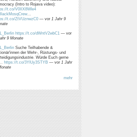
ocracy (Intro to Rojava video):
ps://t.co/V0IIX8Wle4
lackMosqCrew
…
tps://t.co/ZtVUznwzC0
—
vor
1 Jahr 9
nate
L_Berlin
https://t.co/dWntV2wbC1
—
vor
Jahr 9 Monate
L_Berlin
Suche Teilhabende &
tionär'innen der Wehr-, Rüstungs- und
rteidigungsindustrie. Würde Euch gerne
m…
https://t.co/3YlUy3STYB
—
vor
1 Jahr
Monate
mehr