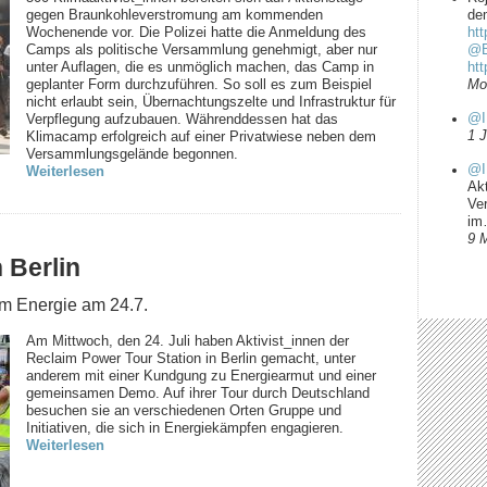
gegen Braunkohleverstromung am kommenden
dem
Wochenende vor. Die Polizei hatte die Anmeldung des
htt
Camps als politische Versammlung genehmigt, aber nur
@B
unter Auflagen, die es unmöglich machen, das Camp in
ht
geplanter Form durchzuführen. So soll es zum Beispiel
Mo
nicht erlaubt sein, Übernachtungszelte und Infrastruktur für
@I
Verpflegung aufzubauen. Währenddessen hat das
1 
Klimacamp erfolgreich auf einer Privatwiese neben dem
Versammlungsgelände begonnen.
@I
Weiterlesen
Ak
Ve
i
9 
 Berlin
um Energie am 24.7.
Am Mittwoch, den 24. Juli haben Aktivist_innen der
Reclaim Power Tour Station in Berlin gemacht, unter
anderem mit einer Kundgung zu Energiearmut und einer
gemeinsamen Demo. Auf ihrer Tour durch Deutschland
besuchen sie an verschiedenen Orten Gruppe und
Initiativen, die sich in Energiekämpfen engagieren.
Weiterlesen