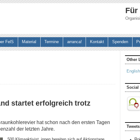
Jump to navigation
Für
Organisi
er FelS
Material
Termine
arranca!
Kontakt
Spenden
P
Other 
English
Social
d startet erfolgreich trotz
aunkohlerevier hat schon nach den ersten Tagen
Tweets
enzahl der letzten Jahre.
500 Klimaaktivist_innen bereiten sich auf Aktionstage
Ro