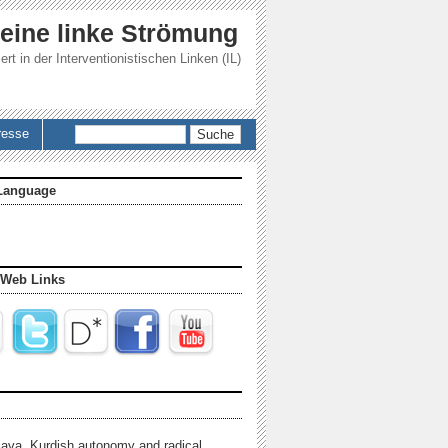
 eine linke Strömung
ert in der
Interventionistischen Linken (IL)
Suche
resse
Language
 Web Links
java, Kurdish autonomy and radical