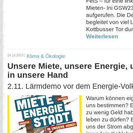
FelS – für eine li
Mieten- Ini GSW2
aufgerufen. Die De
begleitet von vie
Kottbusser Tor du
Weiterlesen
Klima & Ökologie
24.10.2013 |
Unsere Miete, unsere Energie, 
in unsere Hand
2.11. Lärmdemo vor dem Energie-Vol
Warum können eig
uns bestimmen? E
zu wenig Geld ha
leben zu dürfen? 
uns der Strom abg