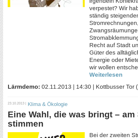
irgendein Kohlekra
verpestet? Wir h
ständig steigende
Stromrechnungen
Zwangsräumunge
Stromabklemmunge
Recht auf Stadt un
Güter des alltägl
Energie oder Miete
wir wollen entsche
Weiterlesen
Lärmdemo:
02.11.2013
|
14:30
|
Kottbusser Tor (
Klima & Ökologie
23.10.2013 |
Eine Wahl, die was bringt – am 
stimmen
Bei der zweiten 