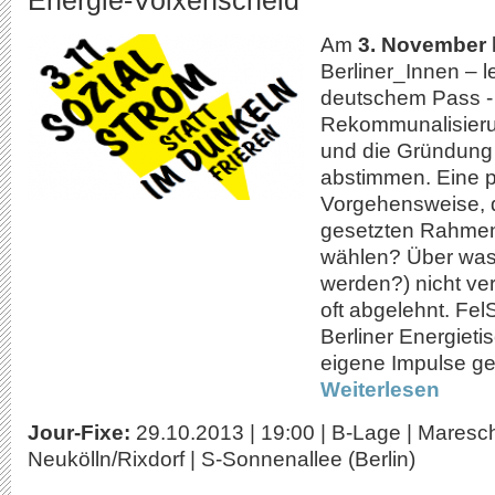
Energie-Volxenscheid
Am
3. November
Berliner_Innen – le
deutschem Pass - 
Rekommunalisieru
und die Gründung
abstimmen. Eine p
Vorgehensweise, d
gesetzten Rahmen 
wählen? Über was
werden?) nicht ver
oft abgelehnt. FelS
Berliner Energieti
eigene Impulse ge
Weiterlesen
Jour-Fixe:
29.10.2013
|
19:00
|
B-Lage | Mareschs
Neukölln/Rixdorf | S-Sonnenallee (Berlin)