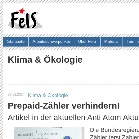
Ju
Startseite
Arbeitsschwerpunkte
Über FelS
Material
Termin
Suchformular
Klima & Ökologie
Klima & Ökologie
07.02.2014 |
Prepaid-Zähler verhindern!
Artikel in der aktuellen Anti Atom Akt
Die Bundesregieru
Zähler (erst Zahle