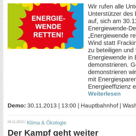
Wir rufen alle Un
Unterstützer des 
auf, sich am 30.1
Energiewende-De
„Energiewende re
Wind statt Fracki
zu beteiligen und 
Energiewende in B
demonstrieren.
G
demonstrieren wir 
mit Energiespare
Energieeffizienz 
Weiterlesen
Demo:
30.11.2013
|
13:00
|
Hauptbahnhof | Washi
Klima & Ökologie
04.11.2013 |
Der Kampf geht weiter