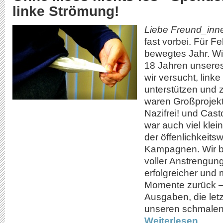
linke Strömung!
Liebe Freund_inn
fast vorbei. Für F
bewegtes Jahr. Wi
18 Jahren unsere
wir versucht, lin
unterstützen und z
waren Großprojek
Nazifrei! und Cast
war auch viel klein
der öffenlichkeit
Kampagnen. Wir bl
voller Anstrengun
erfolgreicher und 
Momente zurück – 
Ausgaben, die letz
unseren schmalen 
Weiterlesen