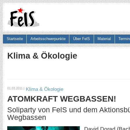
Ju
Startseite
Arbeitsschwerpunkte
Über FelS
Material
Termin
Suchformular
Klima & Ökologie
Klima & Ökologie
01.03.2011 |
ATOMKRAFT WEGBASSEN!
Soliparty von FelS und dem Aktionsb
Wegbassen
David Dorad (Bac