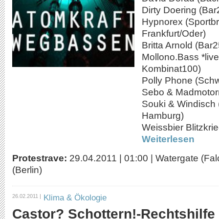
Dirty Doering (Bar
Hypnorex (Sportb
Frankfurt/Oder)
Britta Arnold (Bar2
Mollono.Bass *live
Kombinat100)
Polly Phone (Sch
Sebo & Madmotorm
Souki & Windisch 
Hamburg)
Weissbier Blitzkrie
Weiterlesen
Protestrave:
29.04.2011
|
01:00
|
Watergate (Fal
(Berlin)
Klima & Ökologie
26.02.2011 |
Castor? Schottern!-Rechtshilfe