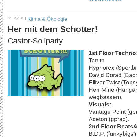
Klima & Ökologie
18.12.2010 |
Her mit dem Schotter!
Castor-Soliparty
1st Floor Techno
Tanith
Hypnorex (Sportb
David Dorad (Bach
Elliver Twist (Top
Herr Mine (Hangar
wegbassen).
Visuals:
Vantage Point (gp
Aceton (gprax).
2nd Floor Beats
B.D.P. (funkybigs