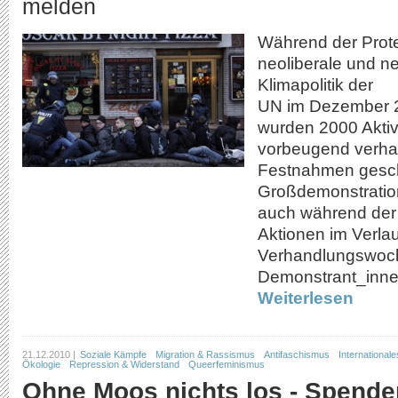
melden
Während der Prot
neoliberale und n
Klimapolitik der
UN im Dezember 
wurden 2000 Aktiv
vorbeugend verhaft
Festnahmen gesc
Großdemonstratio
auch während der
Aktionen im Verlau
Verhandlungswoc
Demonstrant_innen
Weiterlesen
21.12.2010 |
Soziale Kämpfe
Migration & Rassismus
Antifaschismus
Internationale
Ökologie
Repression & Widerstand
Queerfeminismus
Ohne Moos nichts los - Spenden