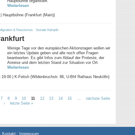
Hauptbühne organisiert.
Weiterlesen
|
Hauptbühne (Frankfurt (Main))
Migration & Rassismus
Soziale Kämpfe
rankfurt
Wenige Tage vor den europäischen Aktionstagen wollen wir
ein letztes Update geben und alle noch offen Fragen
beantworten. Es gibt Infos zum Ablauf der Proteste, der
Anreise und dem letzten Stand zur Situation vor Ort.
Weiterlesen
|
19:00
|
K-Fetish (Wildenbruchstr. 86, U-Bhf Rathaus Neukölln)
7
8
9
10
11
12
13
14
15
…
nächste Seite
›
letzte Seite »
:
Kontakt
::
Impressum