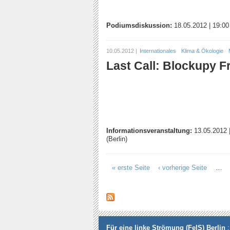
Podiumsdiskussion:
18.05.2012
|
19:00
10.05.2012 |
Internationales
Klima & Ökologie
Last Call: Blockupy F
Informationsveranstaltung:
13.05.2012
(Berlin)
« erste Seite
‹ vorherige Seite
…
Seiten
Für eine linke Strömung (FelS) Berlin
: