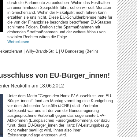
durch die Parlamente zu peitschen. Wohin das Festhalten
an einer hirnlosen Sparpolitik führt, sehen wir seit Monaten
in Griechenland. Wohin der Fiskalpakt noch führen kann,
erzählen sie uns nicht. Diese EU-Schuldenbremse hätte für
die von der Finanzkrise besonders betroffenen EU-Staaten
schlimme Folgen. Drakonische Sparmaßnahmen mit
drohenden Strafmaßnahmen und der weitere Abbau von
sozialen Rechten wären die Folge.
Weiterlesen
kanzleramt | Willy-Brandt-Str. 1 | U Bundestag (Berlin)
usschluss von EU-Bürger_innen!
nter Neukölln am 18.06.2012
Unter dem Motto "Gegen den Hartz-IV-Ausschluss von EU-
Bürger_innen!" fand am Montag vormittag eine Kundgebung
vor dem Jobcenter Neukölln (JCNK) statt. Zentraler
Kritikpunkt war und ist der von der Bundesregierung
ausgesprochene Vorbehalt gegen das sogenannte EFA-
Abkommen (Europäisches Fürsorgeabkommen), der dazu
führt, dass EU-Bürger_innen der Hartz IV-Leistungsbezug
nicht weiter bewilligt wird, ihnen also ihrer
Existenzgrundlage entzogen wird.