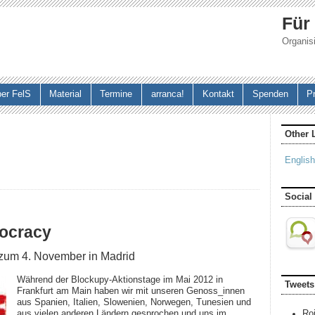
Jump to navigation
Für
Organisi
er FelS
Material
Termine
arranca!
Kontakt
Spenden
P
Other 
English
Social
mocracy
s zum 4. November in Madrid
Während der Blockupy-Aktionstage im Mai 2012 in
Tweets
Frankfurt am Main haben wir mit unseren Genoss_innen
aus Spanien, Italien, Slowenien, Norwegen, Tunesien und
aus vielen anderen Ländern gesprochen und uns im
Ro