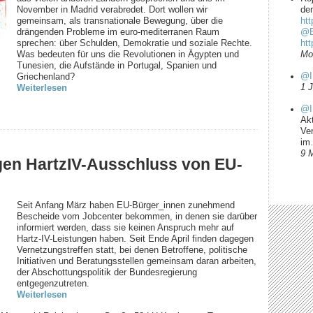
November in Madrid verabredet. Dort wollen wir
dem
gemeinsam, als transnationale Bewegung, über die
htt
drängenden Probleme im euro-mediterranen Raum
@B
sprechen: über Schulden, Demokratie und soziale Rechte.
ht
Was bedeuten für uns die Revolutionen in Ägypten und
Mo
Tunesien, die Aufstände in Portugal, Spanien und
@I
Griechenland?
1 
Weiterlesen
@I
Ak
Ve
i
9 
gen HartzIV-Ausschluss von EU-
Seit Anfang März haben EU-Bürger_innen zunehmend
Bescheide vom Jobcenter bekommen, in denen sie darüber
informiert werden, dass sie keinen Anspruch mehr auf
Hartz-IV-Leistungen haben. Seit Ende April finden dagegen
Vernetzungstreffen statt, bei denen Betroffene, politische
Initiativen und Beratungsstellen gemeinsam daran arbeiten,
der Abschottungspolitik der Bundesregierung
entgegenzutreten.
Weiterlesen