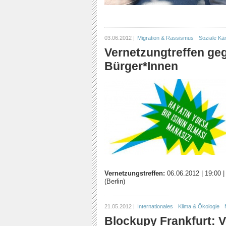
03.06.2012 |
Migration & Rassismus
Soziale Kä
Vernetzungtreffen ge
Bürger*Innen
Vernetzungstreffen:
06.06.2012
|
19:00
(Berlin)
21.05.2012 |
Internationales
Klima & Ökologie
Blockupy Frankfurt: 