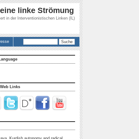
 eine linke Strömung
ert in der
Interventionistischen Linken (IL)
Suche
resse
Language
 Web Links
java, Kurdish autonomy and radical