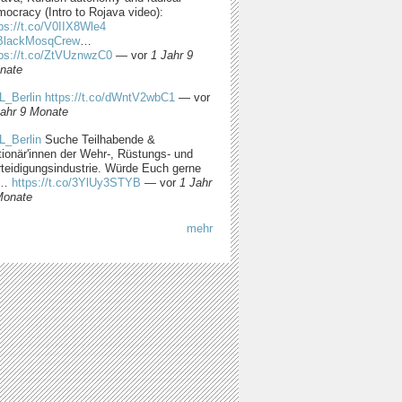
ocracy (Intro to Rojava video):
ps://t.co/V0IIX8Wle4
lackMosqCrew
…
tps://t.co/ZtVUznwzC0
—
vor
1 Jahr 9
nate
L_Berlin
https://t.co/dWntV2wbC1
—
vor
Jahr 9 Monate
L_Berlin
Suche Teilhabende &
tionär'innen der Wehr-, Rüstungs- und
rteidigungsindustrie. Würde Euch gerne
m…
https://t.co/3YlUy3STYB
—
vor
1 Jahr
Monate
mehr