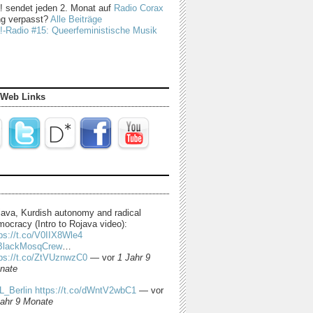
! sendet jeden 2. Monat auf
Radio Corax
g verpasst?
Alle Beiträge
!-Radio #15: Queerfeministische Musik
 Web Links
java, Kurdish autonomy and radical
ocracy (Intro to Rojava video):
ps://t.co/V0IIX8Wle4
lackMosqCrew
…
tps://t.co/ZtVUznwzC0
—
vor
1 Jahr 9
nate
L_Berlin
https://t.co/dWntV2wbC1
—
vor
Jahr 9 Monate