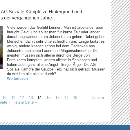
r AG Soziale Kämpfe zu Hintergrund und
xis der vergangenen Jahre
Viele werden das Gefühl kennen: Man ist arbeitslos, aber
braucht Geld. Und so ist man für kurze Zeit oder länger
darauf angewiesen, zum Jobcenter zu gehen. Dabei gehen
Menschen damit sehr unterschiedlich um: Einige kratzt es
wenig, andere kriegen schon bei dem Gedanken ans
Jobcenter schlechte Laune und Magenschmerzen. Die
meisten müssen sich alleine durch die Berge von
Formularen kämpfen, warten alleine in Schlangen und
haben auch ganz alleine Angst, Sorge, Ärger. Die AG
Soziale Kämpfe der Gruppe FelS hat sich gefragt: Müssen
da wirklich alle alleine durch?
Weiterlesen
10
11
12
13
14
15
16
17
18
…
nächste
Seite ›
letzte Seite »