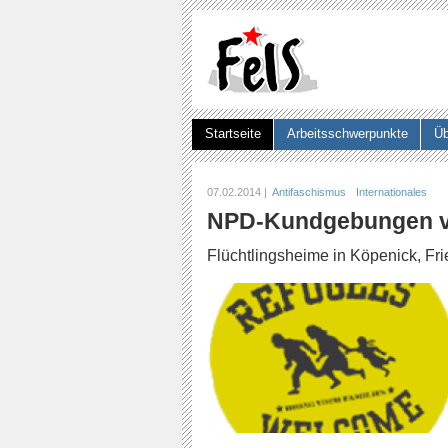
Startseite
Arbeitsschwerpunkte
Üb
Suchformular
07.02.2014 |
Antifaschismus
Internationales
NPD-Kundgebungen v
Flüchtlingsheime in Köpenick, Fr