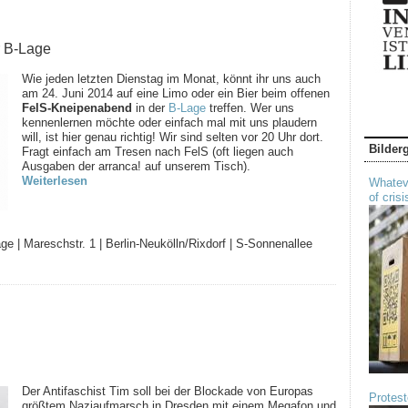
r B-Lage
Wie jeden letzten Dienstag im Monat, könnt ihr uns auch
am 24. Juni 2014 auf eine Limo oder ein Bier beim offenen
FelS-Kneipenabend
in der
B-Lage
treffen. Wer uns
kennenlernen möchte oder einfach mal mit uns plaudern
will, ist hier genau richtig! Wir sind selten vor 20 Uhr dort.
Bilder
Fragt einfach am Tresen nach FelS (oft liegen auch
Ausgaben der arranca! auf unserem Tisch).
Weiterlesen
Whateve
of crisi
ge | Mareschstr. 1 | Berlin-Neukölln/Rixdorf | S-Sonnenallee
Der Antifaschist Tim soll bei der Blockade von Europas
Protest
größtem Naziaufmarsch in Dresden mit einem Megafon und