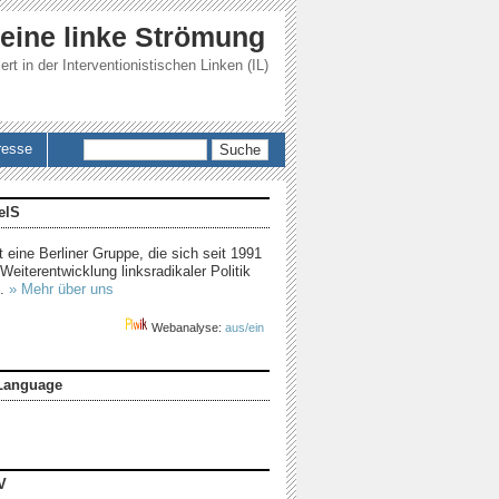
 eine linke Strömung
ert in der
Interventionistischen Linken (IL)
Suche
resse
elS
t eine Berliner Gruppe, die sich seit 1991
Weiterentwicklung linksradikaler Politik
t.
» Mehr über uns
Webanalyse:
aus/ein
Language
V