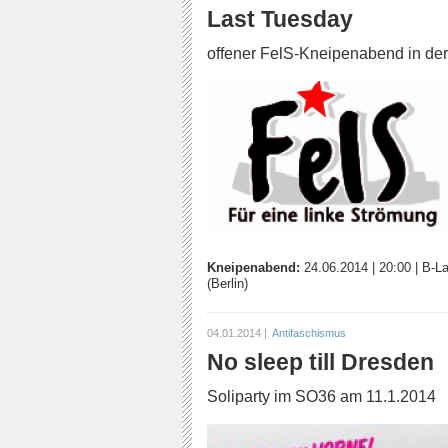
Last Tuesday
offener FelS-Kneipenabend in de
Kneipenabend:
24.06.2014
|
20:00
|
B-La
(Berlin)
04.01.2014 |
Antifaschismus
No sleep till Dresden
Soliparty im SO36 am 11.1.2014