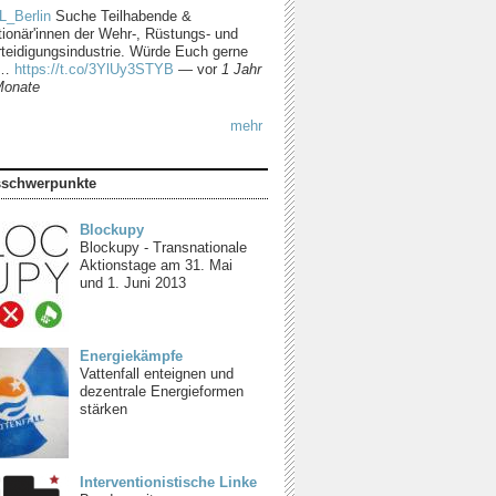
L_Berlin
Suche Teilhabende &
tionär'innen der Wehr-, Rüstungs- und
rteidigungsindustrie. Würde Euch gerne
m…
https://t.co/3YlUy3STYB
—
vor
1 Jahr
Monate
mehr
sschwerpunkte
Blockupy
Blockupy - Transnationale
Aktionstage am 31. Mai
und 1. Juni 2013
Energiekämpfe
Vattenfall enteignen und
dezentrale Energieformen
stärken
Interventionistische Linke