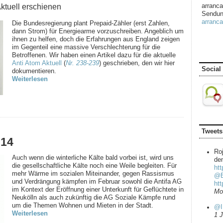
Aktuell erschienen
arranca
Sendun
arranca
Die Bundesregierung plant Prepaid-Zähler (erst Zahlen,
dann Strom) für Energiearme vorzuschreiben. Angeblich um
ihnen zu helfen, doch die Erfahrungen aus England zeigen
im Gegenteil eine massive Verschlechterung für die
Betroffenen. Wir haben einen Artikel dazu für die aktuelle
Anti Atom Aktuell
(
Nr. 238-239
) geschrieben, den wir hier
Social
dokumentieren.
Weiterlesen
Tweets
014
Ro
Auch wenn die winterliche Kälte bald vorbei ist, wird uns
dem
die gesellschaftliche Kälte noch eine Weile begleiten. Für
htt
mehr Wärme im sozialen Miteinander, gegen Rassismus
@B
und Verdrängung kämpfen im Februar sowohl die Antifa AG
ht
im Kontext der Eröffnung einer Unterkunft für Geflüchtete in
Mo
Neukölln als auch zukünftig die AG Soziale Kämpfe rund
um die Themen Wohnen und Mieten in der Stadt.
@I
Weiterlesen
1 