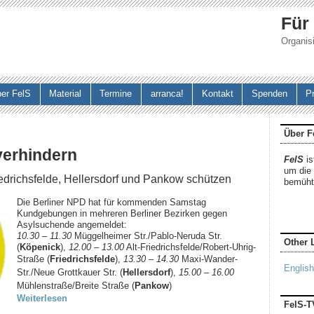
Jump to navigation
Für
Organisi
er FelS
Material
Termine
arranca!
Kontakt
Spenden
P
Über F
erhindern
FelS
is
um die 
iedrichsfelde, Hellersdorf und Pankow schützen
bemüh
Die Berliner NPD hat für kommenden Samstag
Kundgebungen in mehreren Berliner Bezirken gegen
Asylsuchende angemeldet:
10.30 – 11.30
Müggelheimer Str./Pablo-Neruda Str.
Other 
(
Köpenick
),
12.00 – 13.00
Alt-Friedrichsfelde/Robert-Uhrig-
Straße (
Friedrichsfelde
),
13.30 – 14.30
Maxi-Wander-
English
Str./Neue Grottkauer Str. (
Hellersdorf
),
15.00 – 16.00
Mühlenstraße/Breite Straße (
Pankow
)
Weiterlesen
FelS-T