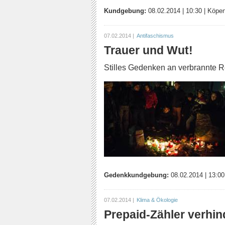
Kundgebung:
08.02.2014
|
10:30
|
Köpeni
07.02.2014 |
Antifaschismus
Trauer und Wut!
Stilles Gedenken an verbrannte 
Gedenkkundgebung:
08.02.2014
|
13:00
07.02.2014 |
Klima & Ökologie
Prepaid-Zähler verhin