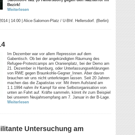
Salomon-Platz (U Hellersdorf) gegen den Naziterror im
Bezirk!
Weiterlesen
2014
|
14:00
|
Alice-Salomon-Platz / U-Bhf. Hellersdorf. (Berlin)
14
Im Dezember war vor allem Repression auf dem
Gabentisch. Ob bei der angekündigten Räumung des
Refugee-Protestcamps am Oranienplatz, bei der Demo am
21. Dezember in Hamburg, oder Unterlassungserklärungen
von RWE gegen Braunkohle-Gegner_Innen. Aber davon
brauchen wir uns nicht unterkriegen lassen. Seit 20 Jahren
machen das die Zapatistas vor: Mit ihrem Aufstand am
1.1.1994 nahm ihr Kampf für eine Selbstorganisation von
unten an Fahrt auf. Kräfte sammeln, könnt ihr zum Beispiel
bei unserem Neujahrsempfang am 7. Januar in der B-Lage.
Weiterlesen
Militante Untersuchung am